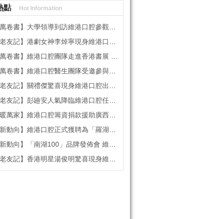
熱點
Hot Information
書】大學領導到訪維港口腔參觀交流 高度讚賞院感消毒與規範化管理
記】港劇女神李焯寧現身維港口腔擔任一日店長，分享護牙心得
書】維港口腔團隊走進香港書展 感受閱讀力量拓寬專業視野
維港口腔醫生團隊受邀參與美國登士柏西諾德專題研討 聚焦無牙頜種植修復前沿策略
】關禮傑驚喜現身維港口腔出任明星一日CEO 即場演繹同分享經驗！
】彭廸安人氣降臨維港口腔任明星一日店長 勁歌熱舞快閃表演點燃全場！
】維港口腔籌資捐款援助廣西洪澇災區 攜手香港廣西南寧同鄉會共獻愛心
向】維港口腔正式獲聘為「羅湖區社會醫療機構行業協會監事單位」
向】「南湖100」品牌發佈會 維港口腔獲評「突出貢獻企業」殊榮
記】香港明星湯俊明驚喜現身維港口腔 擔任明星一日店長！