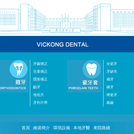
牙齒矯正
全瓷牙
兒童矯正
牙缺失
隱形矯正
補牙
齙牙
鑲牙
地包天
烤瓷牙
牙列不齊
義齒
首頁
維港簡介
環境設備
本地牙醫
來院路綫