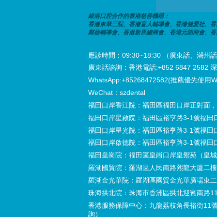
維港口腔合作的香港慈善機構：
香港東華三院、香港盲人輔導會、香港健愛社、香
鄰捨輔導會、香港新界總商會、香港元朗商會、香
應診時間：09:30~18:30 （廣東話、
廣東話諮詢：香港電話:+852 6847 2582 深圳電
WhatsApp:+85268472582(推薦優先使用W
WeChat：szdental
福田口岸香江院：福田區福田口岸正對面，
福田口岸星啟院：福田區裕亨路3-1號福田
福田口岸星光院：福田區裕亨路3-1號福田
福田口岸啟德院：福田區裕亨路3-1號福田
福田皇崗院：福田區皇崗口岸皇禦苑（皇城
羅湖國貿院：羅湖區人民南路熙龍大廈二樓
羅湖金光華院：羅湖區國貿金光華廣場東二
珠海拱北院：珠海市香洲區拱北迎賓南路11
香港服務保障中心：九龍荔枝角長裕街11號
詢）