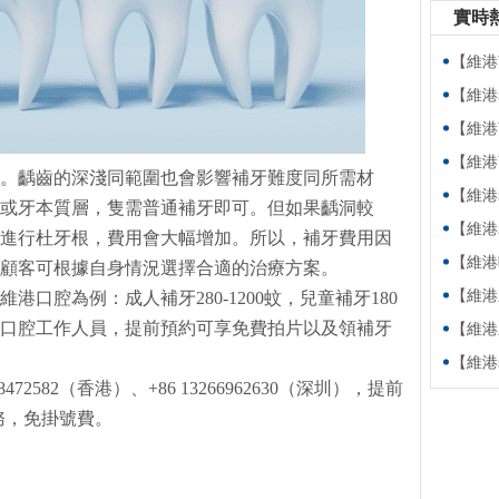
實時
【維港萬卷
【維港老友
【維港萬卷
【維港萬卷書】
。齲齒的深淺同範圍也會影響補牙難度同所需材
【維港老友記
或牙本質層，隻需普通補牙即可。但如果齲洞較
【維港老友記
進行杜牙根，費用會大幅增加。所以，補牙費用因
【維港暖萬家
顧客可根據自身情況選擇合適的治療方案。
【維港新動
維港口腔為例：成人補牙280-1200蚊，兒童補牙180
口腔工作人員，提前預約可享免費拍片以及領補牙
【維港新動
【維港老友
72582（香港）、+86 13266962630（深圳），提前
務，免掛號費。