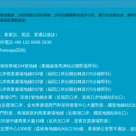
港信義會、沙田馬鞍山居民聯會、沙田區關愛隊烏溪沙小區、覺行念慈基金會、樂和
港移植運動協會。
潮州話、客家話、英語、普通話接診）
話:+86 132 6696 2630
hatsapp諮詢)
海悅華城104號地鋪（東鐵線落馬洲站出關對面即到）
口岸商業廣場地鋪034號（福田口岸出關右轉直行5分鐘即到）
口岸商業廣場地鋪033號（福田口岸出關右轉直行5分鐘即到）
口岸商業廣場地鋪032號（福田口岸出關右轉直行5分鐘即到）
廣場C門）深港1號地鋪全層（近福田口岸、皇崗口岸地鐵站E出口）
(近羅湖口岸，金光華廣場西門和深圳發展中心大廈對面，國貿地鐵站E
門對面，南湖路凱利商業廣場地鋪（近羅湖口岸、國貿地鐵站B出口）
55號中建商業大廈15樓（近拱北口岸，迎賓百貨廣場對面）
定豐中心1306室（荔枝角地鐵站A出口3分鐘，香港辦公室暫不應診，提