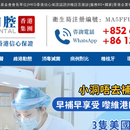
基金會會長單位|HKG香港信心保證認證|8種語言接診|服務80+國家|香港企
醫
維港動態
消毒滅菌
病例對比
種植牙