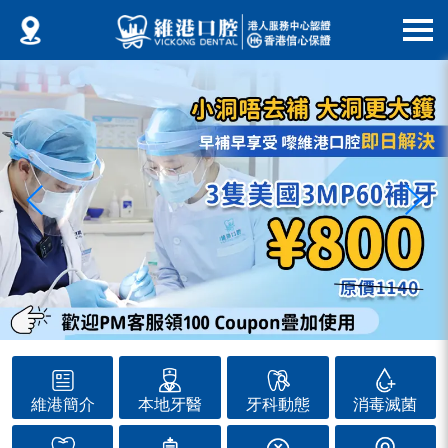
維港簡介
本地牙醫
牙科動態
消毒滅菌