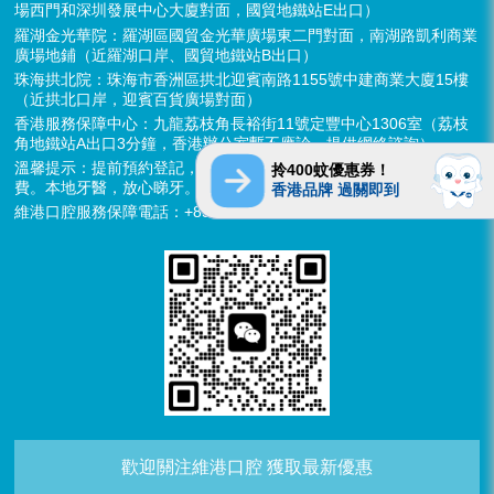
場西門和深圳發展中心大廈對面，國貿地鐵站E出口）
羅湖金光華院：羅湖區國貿金光華廣場東二門對面，南湖路凱利商業
廣場地鋪（近羅湖口岸、國貿地鐵站B出口）
珠海拱北院：珠海市香洲區拱北迎賓南路1155號中建商業大廈15樓
（近拱北口岸，迎賓百貨廣場對面）
香港服務保障中心：九龍荔枝角長裕街11號定豐中心1306室（荔枝
角地鐵站A出口3分鐘，香港辦公室暫不應診，提供網絡諮詢）
溫馨提示：提前預約登記，X-ray、CT院內檢查免費，3D數字掃描免
拎400蚊優惠券！
費。本地牙醫，放心睇牙。另有速遞代收存放服務。
香港品牌 過關即到
維港口腔服務保障電話：+852 6637 2280
歡迎關注維港口腔 獲取最新優惠