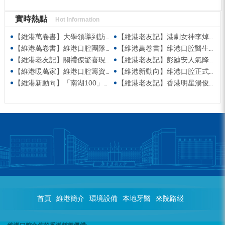
實時熱點
Hot Information
【維港萬卷書】大學領導到訪維港口腔參觀交流 高度讚賞院感消毒與規範化管理
【維港老友記】港劇女神李焯寧現身維港口腔擔任一日店長，分享護牙心得
【維港萬卷書】維港口腔團隊走進香港書展 感受閱讀力量拓寬專業視野
【維港萬卷書】維港口腔醫生團隊受邀參與美國登士柏西諾德專題研討 聚焦無牙頜種植修復前沿策略
【維港老友記】關禮傑驚喜現身維港口腔出任明星一日CEO 即場演繹同分享經驗！
【維港老友記】彭廸安人氣降臨維港口腔任明星一日店長 勁歌熱舞快閃表演點燃全場！
【維港暖萬家】維港口腔籌資捐款援助廣西洪澇災區 攜手香港廣西南寧同鄉會共獻愛心
【維港新動向】維港口腔正式獲聘為「羅湖區社會醫療機構行業協會監事單位」
【維港新動向】「南湖100」品牌發佈會 維港口腔獲評「突出貢獻企業」殊榮
【維港老友記】香港明星湯俊明驚喜現身維港口腔 擔任明星一日店長！
首頁
維港簡介
環境設備
本地牙醫
來院路綫