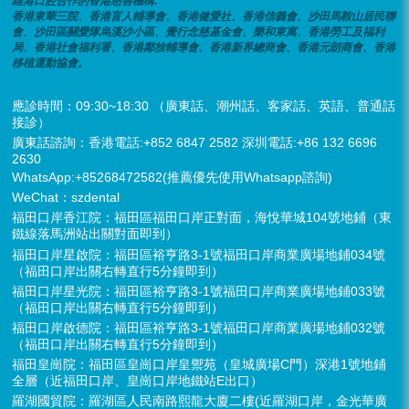
維港口腔合作的香港慈善機構:
香港東華三院、香港盲人輔導會、香港健愛社、香港信義會、沙田馬鞍山居民聯
會、沙田區關愛隊烏溪沙小區、覺行念慈基金會、樂和東寓、香港勞工及福利
局、香港社會福利署、香港鄰捨輔導會、香港新界總商會、香港元朗商會、香港
移植運動協會。
應診時間：09:30~18:30 （廣東話、潮州話、客家話、英語、普通話
接診）
廣東話諮詢：香港電話:+852 6847 2582 深圳電話:+86 132 6696
2630
WhatsApp:+85268472582(推薦優先使用Whatsapp諮詢)
WeChat：szdental
福田口岸香江院：福田區福田口岸正對面，海悅華城104號地鋪（東
鐵線落馬洲站出關對面即到）
福田口岸星啟院：福田區裕亨路3-1號福田口岸商業廣場地鋪034號
（福田口岸出關右轉直行5分鐘即到）
福田口岸星光院：福田區裕亨路3-1號福田口岸商業廣場地鋪033號
（福田口岸出關右轉直行5分鐘即到）
福田口岸啟德院：福田區裕亨路3-1號福田口岸商業廣場地鋪032號
（福田口岸出關右轉直行5分鐘即到）
福田皇崗院：福田區皇崗口岸皇禦苑（皇城廣場C門）深港1號地鋪
全層（近福田口岸、皇崗口岸地鐵站E出口）
羅湖國貿院：羅湖區人民南路熙龍大廈二樓(近羅湖口岸，金光華廣